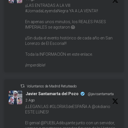
¡¡LAS ENTRADAS A LA VIII
#JornadaLeyendaNegra YA A LA VENTA!!
En apenas unos minutos, los REALES PASES
IMPERIALES se agotaron 😱
¡¡Sin duda el evento histórico de cada año en San
Lorenzo de El Escorial!!
Toda la INFORMACIÓN en este enlace.
¡Imperdible!
Voluntarios de Madrid Retuiteado
Javier Santamarta del Pozo
@javisantamarta
·
2 Ago
¡LLEGAN LAS #GLORIASdeESPAÑA A @okdiario
ESTE LUNES!
El genial @PUEBLAdibujante junto con un servidor,