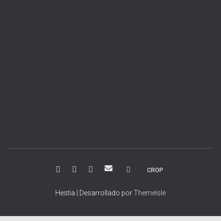
R
CROP
S
S
Hestia | Desarrollado por
ThemeIsle