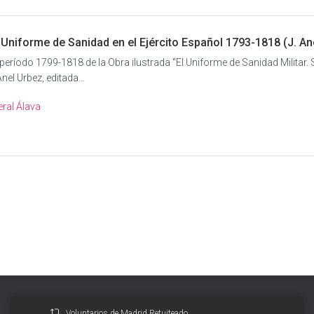
 Uniforme de Sanidad en el Ejército Español 1793-1818 (J. An
 período 1799-1818 de la Obra ilustrada "El Uniforme de Sanidad Militar. S
nel Urbez, editada...
ral Álava
Voluntarios de Madrid Retuiteado