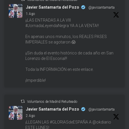
Javier Santamarta del Pozo
@javisantamarta
·
1 Ago
¡¡LAS ENTRADAS A LA VIII
#JornadaLeyendaNegra YA A LA VENTA!!
En apenas unos minutos, los REALES PASES
IMPERIALES se agotaron 😱
¡¡Sin duda el evento histórico de cada año en San
Lorenzo de El Escorial!!
Toda la INFORMACIÓN en este enlace.
¡Imperdible!
Voluntarios de Madrid Retuiteado
Javier Santamarta del Pozo
@javisantamarta
·
2 Ago
¡LLEGAN LAS #GLORIASdeESPAÑA A @okdiario
ESTE LUNES!