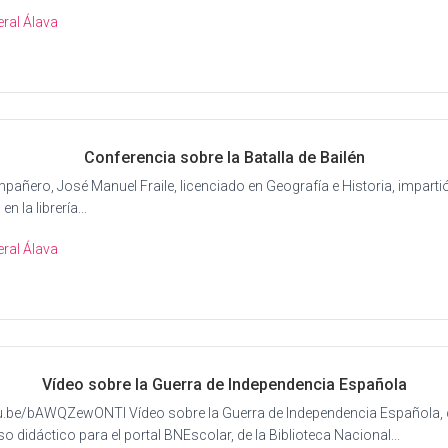
ral Álava
Conferencia sobre la Batalla de Bailén
añero, José Manuel Fraile, licenciado en Geografía e Historia, impartió
en la librería...
ral Álava
Vídeo sobre la Guerra de Independencia Española
tu.be/bAWQZewONTI Vídeo sobre la Guerra de Independencia Española,
 didáctico para el portal BNEscolar, de la Biblioteca Nacional...