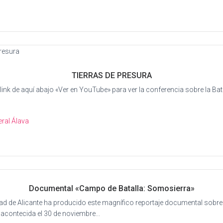
TIERRAS DE PRESURA
 link de aquí abajo «Ver en YouTube» para ver la conferencia sobre la Bata
ral Álava
Documental «Campo de Batalla: Somosierra»
ad de Alicante ha producido este magnífico reportaje documental sobre 
contecida el 30 de noviembre...