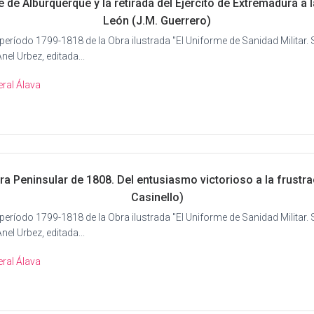
 de Alburquerque y la retirada del Ejército de Extremadura a l
León (J.M. Guerrero)
 período 1799-1818 de la Obra ilustrada "El Uniforme de Sanidad Militar. S
nel Urbez, editada...
ral Álava
ra Peninsular de 1808. Del entusiasmo victorioso a la frustrac
Casinello)
 período 1799-1818 de la Obra ilustrada "El Uniforme de Sanidad Militar. S
nel Urbez, editada...
ral Álava