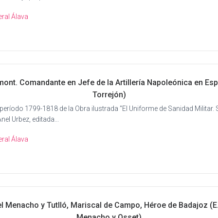
ral Álava
ont. Comandante en Jefe de la Artillería Napoleónica en Esp
Torrejón)
 período 1799-1818 de la Obra ilustrada "El Uniforme de Sanidad Militar. S
nel Urbez, editada...
ral Álava
el Menacho y Tutlló, Mariscal de Campo, Héroe de Badajoz (E.
Menacho y Osset)