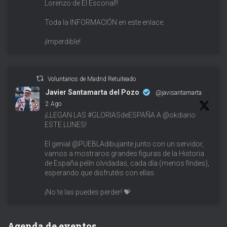
Lorenzo de El Escorial!!
Toda la INFORMACIÓN en este enlace.
¡Imperdible!
Voluntarios de Madrid Retuiteado
Javier Santamarta del Pozo
@javisantamarta
·
2 Ago
¡LLEGAN LAS #GLORIASdeESPAÑA A @okdiario
ESTE LUNES!
El genial @PUEBLAdibujante junto con un servidor,
vamos a mostraros grandes figuras de la Historia
de España pelín olvidadas, cada día (menos findes),
esperando que disfrutéis con ellas.
¡No te las puedes perder! 💝
Agenda de eventos