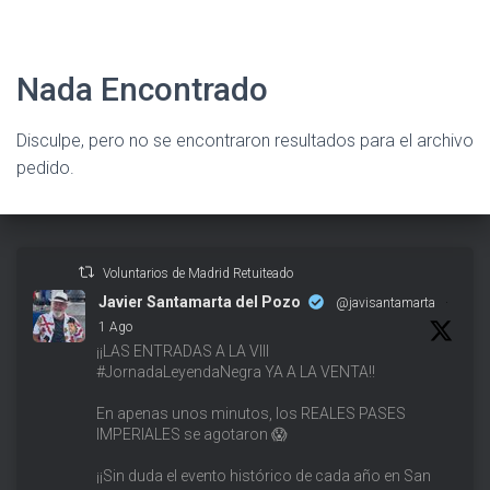
Nada Encontrado
Disculpe, pero no se encontraron resultados para el archivo
pedido.
Voluntarios de Madrid Retuiteado
Javier Santamarta del Pozo
@javisantamarta
·
1 Ago
¡¡LAS ENTRADAS A LA VIII
#JornadaLeyendaNegra YA A LA VENTA!!
En apenas unos minutos, los REALES PASES
IMPERIALES se agotaron 😱
¡¡Sin duda el evento histórico de cada año en San