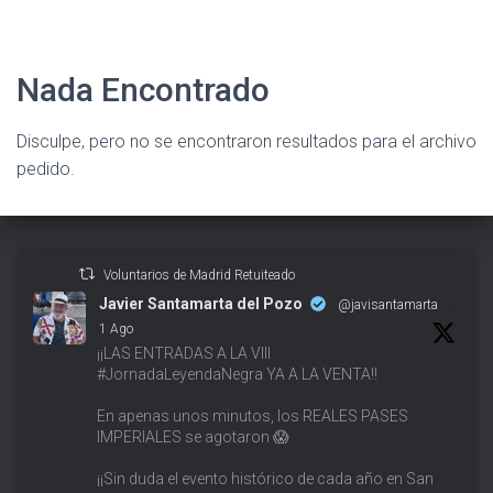
Nada Encontrado
Disculpe, pero no se encontraron resultados para el archivo
pedido.
Voluntarios de Madrid Retuiteado
Javier Santamarta del Pozo
@javisantamarta
·
1 Ago
¡¡LAS ENTRADAS A LA VIII
#JornadaLeyendaNegra YA A LA VENTA!!
En apenas unos minutos, los REALES PASES
IMPERIALES se agotaron 😱
¡¡Sin duda el evento histórico de cada año en San