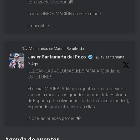
Lorenzo de El Escorial!!
Toda la INFORMACIÓN en este enlace.
¡Imperdible!
Voluntarios de Madrid Retuiteado
Javier Santamarta del Pozo
@javisantamarta
·
2 Ago
¡LLEGAN LAS #GLORIASdeESPAÑA A @okdiario
ESTE LUNES!
El genial @PUEBLAdibujante junto con un servidor,
vamos a mostraros grandes figuras de la Historia
de España pelín olvidadas, cada día (menos findes),
esperando que disfrutéis con ellas.
¡No te las puedes perder! 💝
Agenda de eventos