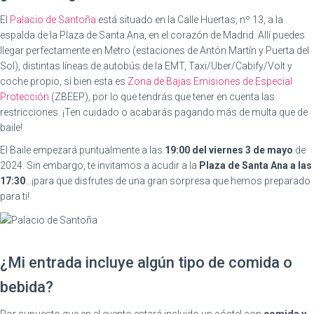
El
Palacio de Santoña
está situado en la Calle Huertas, nº 13, a la
espalda de la Plaza de Santa Ana, en el corazón de Madrid. Allí puedes
llegar perfectamente en Metro (estaciones de Antón Martín y Puerta del
Sol), distintas líneas de autobús de la EMT, Taxi/Uber/Cabify/Volt y
coche propio, si bien esta es
Zona de Bajas Emisiones de Especial
Protección
(ZBEEP), por lo que tendrás que tener en cuenta las
restricciones. ¡Ten cuidado o acabarás pagando más de multa que de
baile!
El Baile empezará puntualmente a las
19:00 del viernes 3 de mayo
de
2024. Sin embargo, te invitamos a acudir a la
Plaza de Santa Ana a las
17:30
…¡para que disfrutes de una gran sorpresa que hemos preparado
para ti!
¿Mi entrada incluye algún tipo de comida o
bebida?
Por supuesto que en el evento estará incluido un cóctel con
comida y