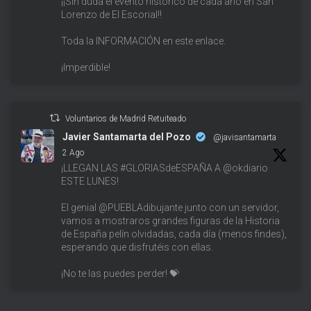
¡¡Sin duda el evento histórico de cada año en San
Lorenzo de El Escorial!!
Toda la INFORMACIÓN en este enlace.
¡Imperdible!
Voluntarios de Madrid Retuiteado
Javier Santamarta del Pozo
@javisantamarta
·
2 Ago
¡LLEGAN LAS #GLORIASdeESPAÑA A @okdiario
ESTE LUNES!
El genial @PUEBLAdibujante junto con un servidor,
vamos a mostraros grandes figuras de la Historia
de España pelín olvidadas, cada día (menos findes),
esperando que disfrutéis con ellas.
¡No te las puedes perder! 💝