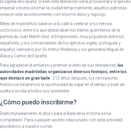
la capital de España. Si bien esta liberación sería provisional y el ejército
imperial volvería a tomar la ciudad temporalmente, aquellos patriotas
vivieron este acontecimiento con enorme alivio y regocijo.
Miles de madrileños salieron a la calle a celebrar a los héroes
victoriosos, entre los que destacaban los líderes guerrilleros de la
partida de Juan Martín Díez, el Empecinado, muy populares entre los
españoles, y los comandantes de los ejércitos inglés, portugués y
español, liderados por Sir Arthur Wellesley y los generales Miguel de
Álava y Carlos de España.
Para agradecer el esfuerzo y premiar el éxito de sus liberadores,
las
autoridades madrileñas organizaron diversos festejos, entre los
que destacó un gran baile
…212 años después, los recreadores
históricos tendremos la oportunidad de viajar en el tiempo y traer de
vuelta a la vida a todos sus asistentes.
¿Cómo puedo inscribirme?
Deafortunadamente, el aforo para el Baile de la Victoria se ha
completado. Para cualquier asunto relacionado con esta actividad
escribenos a nuestro correo