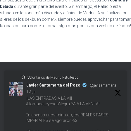
bebida
durante gran parte del evento. Sin embargo, el Palacio está
situado en la zona más divertida y clásica de Madrid. A su finalización,
si eres de los de «buen comer», siempre puedes aprovechar para tomar
la ocasión para comer o tomar algo más por la zona vestido de época!
Voluntarios de Madrid Retuiteado
Javier Santamarta del Pozo
@javisantamarta
·
1 Ago
¡¡LAS ENTRADAS A LA VIII
#JornadaLeyendaNegra YA A LA VENTA!!
En apenas unos minutos, los REALES PASES
IMPERIALES se agotaron 😱