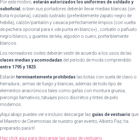
Por este motivo,
estarán autorizados los uniformes de soldado y
suboficial
, si bien sus portadores deberán llevar medias blancas (sin
bota ni polaina), calzado lustrado (preferiblemente zapato negro de
hebilla), calzón/pantalón y casaca perfectamente limpios (con vuelta
de pechera opcional para ir «de punta en blanco») , corbatín o pañuelo
negro/blanco, y guantes de tela, algodón o cuero, preferiblemente
blancos.
Los recreadores civiles deberán vestir de acuerdo a los usos de las
clases medias y acomodadas
del período de moda comprendido
entre 1795 y 1825
.
Estarán
terminantemente prohibidas
las botas con suela de clavo o
herradura , armas de fuego y blancas, además de todo tipo de
elementos anacrónicos tales como gafas con montura gruesa,
piercings llamativos, tatuajes poco discretos y tintes de pelo
modernos.
¡Aquí abajo puedes ver e incluso descargar las
guías de vestuario
que
el Maestro de Ceremonias de nuestro gran evento, Alberto Paz, ha
preparado para ti!
Haz click aqui para descargar las guias de vestuario.