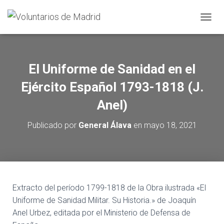
CAMBI
El Uniforme de Sanidad en el
Ejército Español 1793-1818 (J.
Anel)
Publicado por
General Álava
en
mayo 18, 2021
Extracto del período 1799-1818 de la Obra ilustrada «El
Uniforme de Sanidad Militar. Su Historia.» de Joaquín
Anel Urbez, editada por el Ministerio de Defensa de