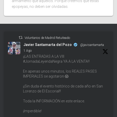
armamento que aquellos. Porque creemos que estas
epopeyas, no deben ser olvidadas.
Voluntarios de Madrid Retuiteado
Javier Santamarta del Pozo
@javisantamarta
·
1 Ago
¡¡LAS ENTRADAS A LA VIII
#JornadaLeyendaNegra YA A LA VENTA!!
En apenas unos minutos, los REALES PASES
IMPERIALES se agotaron 😱
¡¡Sin duda el evento histórico de cada año en San
Lorenzo de El Escorial!!
Toda la INFORMACIÓN en este enlace.
¡Imperdible!