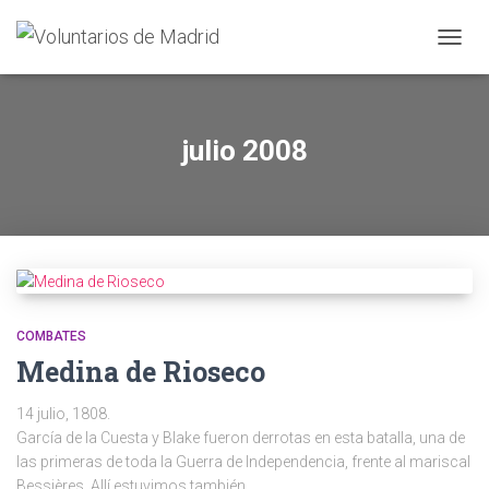
CAMBI
julio 2008
COMBATES
Medina de Rioseco
14 julio, 1808.
García de la Cuesta y Blake fueron derrotas en esta batalla, una de
las primeras de toda la Guerra de Independencia, frente al mariscal
Bessières. Allí estuvimos también.