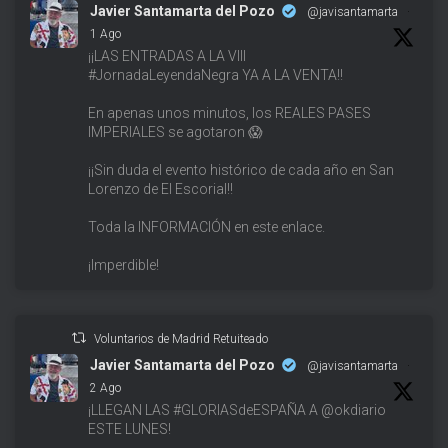
Javier Santamarta del Pozo
@javisantamarta
·
1 Ago
¡¡LAS ENTRADAS A LA VIII
#JornadaLeyendaNegra YA A LA VENTA!!
En apenas unos minutos, los REALES PASES
IMPERIALES se agotaron 😱
¡¡Sin duda el evento histórico de cada año en San
Lorenzo de El Escorial!!
Toda la INFORMACIÓN en este enlace.
¡Imperdible!
Voluntarios de Madrid Retuiteado
Javier Santamarta del Pozo
@javisantamarta
·
2 Ago
¡LLEGAN LAS #GLORIASdeESPAÑA A @okdiario
ESTE LUNES!