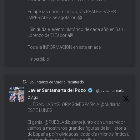
En apenas unos minutos, los REALES PASES
IMPERIALES se agotaron 😱
¡¡Sin duda el evento histórico de cada año en San
Lorenzo de El Escorial!!
Toda la INFORMACIÓN en este enlace.
¡Imperdible!
Voluntarios de Madrid Retuiteado
Javier Santamarta del Pozo
@javisantamarta
·
2 Ago
¡LLEGAN LAS #GLORIASdeESPAÑA A @okdiario
ESTE LUNES!
El genial @PUEBLAdibujante junto con un servidor,
vamos a mostraros grandes figuras de la Historia
de España pelín olvidadas, cada día (menos findes),