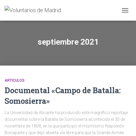
CAMBI
septiembre 2021
ARTICULOS
Documental «Campo de Batalla:
Somosierra»
La Universidad de Alicante ha producido este magnífico reportaje
documental sobre la Batalla de Somosierra acontecida el 30 de
noviembre de 1808, en la que participó el mismísimo Napoleón
Bonaparte y que dejó abierta vía libre para que la Grande Armée