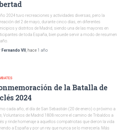
ibertad
año 2024 tuvo recreaciones y actividades diversas, pero la
reación del 2 de mayo, durante cinco días, en diferentes
icipios y distritos de Madrid, siendo una de las mayores en
ticipantes de toda España, bien puede servir a modo de resumen
 año.
r
Fernando VII
, hace
1 año
MBATES
onmemoración de la Batalla de
clés 2024
o cada año, el día de San Sebastián (20 de enero) o próximo a
e, Voluntarios de Madrid 1808 recorre el camino de Tribaldos a
és y rinde homenaje a aquellos compatriotas que dieron la vida
viendo a España y por un rey que nunca se lo merecería. Más