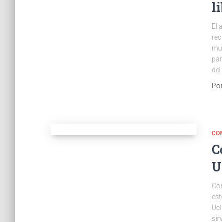
l
El 
rec
mun
par
del
Po
CO
C
U
Com
est
Ucl
sir