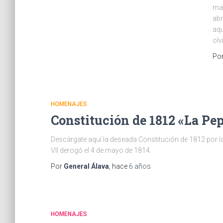
may
abr
aqu
olv
Po
HOMENAJES
Constitución de 1812 «La Pe
Descárgate aquí la deseada Constitución de 1812 por la
VII derogó el 4 de mayo de 1814.
Por
General Álava
, hace
6 años
HOMENAJES