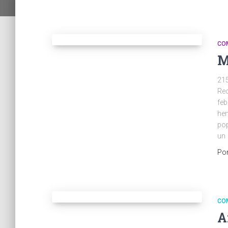
CO
M
215
Rec
feb
hem
pop
un
Po
CO
A