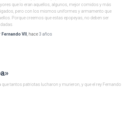
ores que lo eran aquellos, algunos, mejor comidos y más
igados, pero con los mismos uniformes y armamento que
ellos. Porque creemos que estas epopeyas, no deben ser
idadas.
r
Fernando VII
, hace
3 años
pa»
 que tantos patriotas lucharon y murieron, y que el rey Fernando