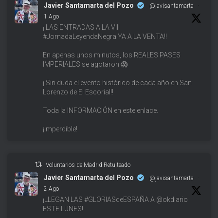
Javier Santamarta del Pozo
@javisantamarta
·
1 Ago
¡¡LAS ENTRADAS A LA VIII
#JornadaLeyendaNegra YA A LA VENTA!!
En apenas unos minutos, los REALES PASES
IMPERIALES se agotaron 😱
¡¡Sin duda el evento histórico de cada año en San
Lorenzo de El Escorial!!
Toda la INFORMACIÓN en este enlace.
¡Imperdible!
Voluntarios de Madrid Retuiteado
Javier Santamarta del Pozo
@javisantamarta
·
2 Ago
¡LLEGAN LAS #GLORIASdeESPAÑA A @okdiario
ESTE LUNES!