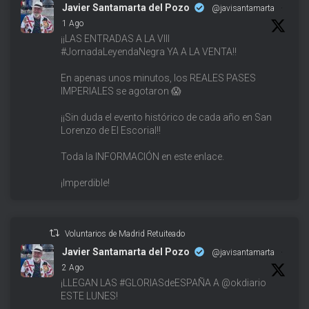
Javier Santamarta del Pozo
@javisantamarta
·
1 Ago
¡¡LAS ENTRADAS A LA VIII
#JornadaLeyendaNegra YA A LA VENTA!!
En apenas unos minutos, los REALES PASES
IMPERIALES se agotaron 😱
¡¡Sin duda el evento histórico de cada año en San
Lorenzo de El Escorial!!
Toda la INFORMACIÓN en este enlace.
¡Imperdible!
Voluntarios de Madrid Retuiteado
Javier Santamarta del Pozo
@javisantamarta
·
2 Ago
¡LLEGAN LAS #GLORIASdeESPAÑA A @okdiario
ESTE LUNES!