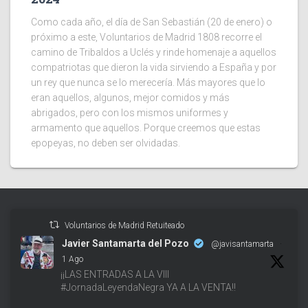
Como cada año, el día de San Sebastián (20 de enero) o
próximo a este, Voluntarios de Madrid 1808 recorre el
camino de Tribaldos a Uclés y rinde homenaje a aquellos
compatriotas que dieron la vida sirviendo a España y por
un rey que nunca se lo merecería. Más mayores que lo
eran aquellos, algunos, mejor comidos y más
abrigados, pero con los mismos uniformes y
armamento que aquellos. Porque creemos que estas
epopeyas, no deben ser olvidadas.
Voluntarios de Madrid Retuiteado
Javier Santamarta del Pozo
@javisantamarta
·
1 Ago
¡¡LAS ENTRADAS A LA VIII
#JornadaLeyendaNegra YA A LA VENTA!!