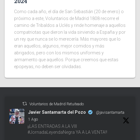
2024
Como cada año, el día de San Sebastián (20 de enero) o
próximo a este, Voluntarios de Madrid 1808 recorre el
camino de Tribaldos a Uclés y rinde homenaje a aquellos
compatriotas que dieron la vida sirviendo a España y por
un rey que nunca se lo merecería. Más mayores que lo
eran aquellos, algunos, mejor comidos y más
abrigados, pero con los mismos uniformes y
armamento que aquellos. Porque creemos que estas
epopeyas, no deben ser olvidadas.
Voluntarios de Madrid Retuiteado
Javier Santamarta del Pozo
@javisantamarta
·
1 Ago
¡¡LAS ENTRADAS A LA VIII
#JornadaLeyendaNegra YA A LA VENTA!!