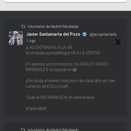
Voluntarios de Madrid Retuiteado
Javier Santamarta del Pozo
@javisantamarta
·
1 Ago
¡¡LAS ENTRADAS A LA VIII
#JornadaLeyendaNegra YA A LA VENTA!!
En apenas unos minutos, los REALES PASES
IMPERIALES se agotaron 😱
¡¡Sin duda el evento histórico de cada año en San
Lorenzo de El Escorial!!
Toda la INFORMACIÓN en este enlace.
¡Imperdible!
Voluntarios de Madrid Retuiteado