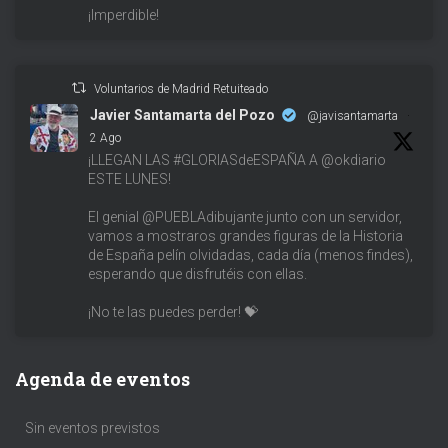
¡Imperdible!
Voluntarios de Madrid Retuiteado
Javier Santamarta del Pozo
@javisantamarta
·
2 Ago
¡LLEGAN LAS #GLORIASdeESPAÑA A @okdiario
ESTE LUNES!
El genial @PUEBLAdibujante junto con un servidor,
vamos a mostraros grandes figuras de la Historia
de España pelín olvidadas, cada día (menos findes),
esperando que disfrutéis con ellas.
¡No te las puedes perder! 💝
Agenda de eventos
Sin eventos previstos