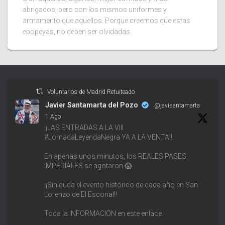
abrigados, pero con los mismos uniformes y
armamento que aquellos. Porque creemos que estas
epopeyas, no deben ser olvidadas.
Voluntarios de Madrid Retuiteado
Javier Santamarta del Pozo
@javisantamarta
·
1 Ago
¡¡LAS ENTRADAS A LA VIII
#JornadaLeyendaNegra YA A LA VENTA!!
En apenas unos minutos, los REALES PASES
IMPERIALES se agotaron 😱
¡¡Sin duda el evento histórico de cada año en San
Lorenzo de El Escorial!!
Toda la INFORMACIÓN en este enlace.