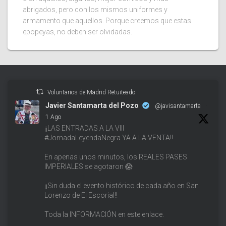
abrigados, pero con los mismos uniformes y
armamento que aquellos. Porque creemos que estas
epopeyas, no deben ser olvidadas.
Voluntarios de Madrid Retuiteado
Javier Santamarta del Pozo
@javisantamarta
·
1 Ago
¡¡LAS ENTRADAS A LA VIII
#JornadaLeyendaNegra YA A LA VENTA!!
En apenas unos minutos, los REALES PASES
IMPERIALES se agotaron 😱
¡¡Sin duda el evento histórico de cada año en San
Lorenzo de El Escorial!!
Toda la INFORMACIÓN en este enlace.