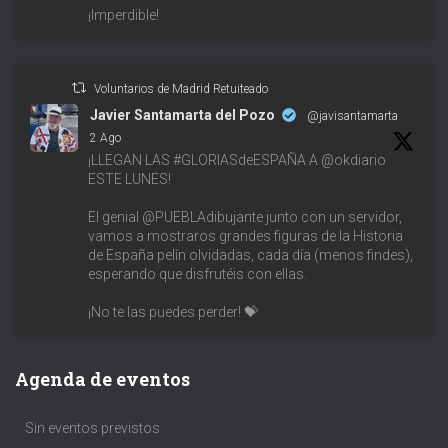
¡Imperdible!
Voluntarios de Madrid Retuiteado
Javier Santamarta del Pozo
@javisantamarta
·
2 Ago
¡LLEGAN LAS #GLORIASdeESPAÑA A @okdiario
ESTE LUNES!
El genial @PUEBLAdibujante junto con un servidor,
vamos a mostraros grandes figuras de la Historia
de España pelín olvidadas, cada día (menos findes),
esperando que disfrutéis con ellas.
¡No te las puedes perder! 💝
Agenda de eventos
Sin eventos previstos