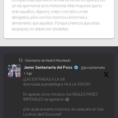
compatriotas que dieron la vida sirviendo a España y por
un rey que nunca se lo merecería. Más mayores que lo
eran aquellos, algunos, mejor comidos y más
abrigados, pero con los mismos uniformes y
armamento que aquellos. Porque creemos que estas
epopeyas, no deben ser olvidadas.
Voluntarios de Madrid Retuiteado
Javier Santamarta del Pozo
@javisantamarta
·
1 Ago
¡¡LAS ENTRADAS A LA VIII
#JornadaLeyendaNegra YA A LA VENTA!!
En apenas unos minutos, los REALES PASES
IMPERIALES se agotaron 😱
¡¡Sin duda el evento histórico de cada año en San
Lorenzo de El Escorial!!