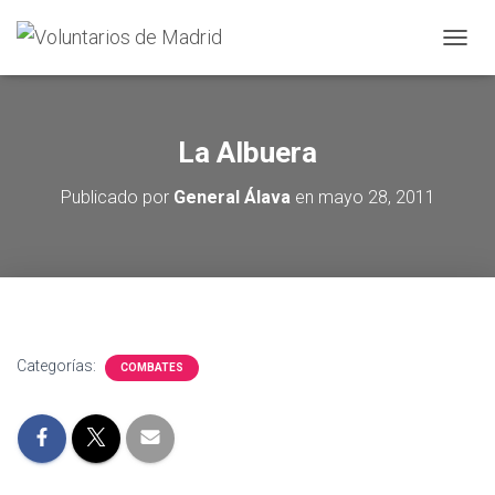
CAMBI
La Albuera
Publicado por
General Álava
en
mayo 28, 2011
Categorías:
COMBATES