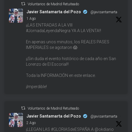
Voluntarios de Madrid Retuiteado
Javier Santamarta del Pozo
@javisantamarta
·
1 Ago
¡¡LAS ENTRADAS A LA VIII
#JornadaLeyendaNegra YA A LA VENTA!!
En apenas unos minutos, los REALES PASES
IMPERIALES se agotaron 😱
¡¡Sin duda el evento histórico de cada año en San
Lorenzo de El Escorial!!
Toda la INFORMACIÓN en este enlace.
¡Imperdible!
Voluntarios de Madrid Retuiteado
Javier Santamarta del Pozo
@javisantamarta
·
2 Ago
¡LLEGAN LAS #GLORIASdeESPAÑA A @okdiario