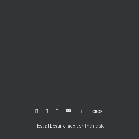
R
CROP
S
S
Hestia | Desarrollado por
ThemeIsle