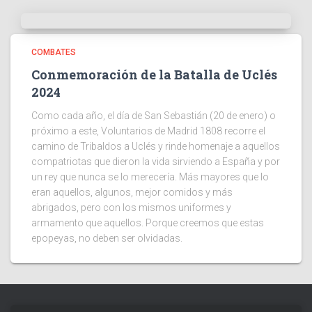
COMBATES
Conmemoración de la Batalla de Uclés
2024
Como cada año, el día de San Sebastián (20 de enero) o
próximo a este, Voluntarios de Madrid 1808 recorre el
camino de Tribaldos a Uclés y rinde homenaje a aquellos
compatriotas que dieron la vida sirviendo a España y por
un rey que nunca se lo merecería. Más mayores que lo
eran aquellos, algunos, mejor comidos y más
abrigados, pero con los mismos uniformes y
armamento que aquellos. Porque creemos que estas
epopeyas, no deben ser olvidadas.